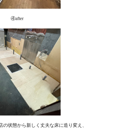
④after
店の状態から新しく丈夫な床に造り変え、