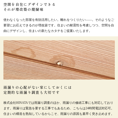
空間を自在にデザインできる
それが増改築の醍醐味
使わなくなった部屋を有効活用したい。離れをつくりたい――。そのようなご
要望にお応えできるのが増改築です。住まいの耐震性を考慮しつつ、空間を自
由にデザインし、住まいの新たなカタチをご提案いたします。
雨漏りの心配がない家にしておくには
定期的な雨漏り調査も大切です
株式会社HINATAでは雨漏り調査のほか、雨漏りの修繕工事にも対応しており
ます。雨漏りは緊急を要する工事でもあるため、こちらは24時間電話対応可。
住まいの構造を熟知しているからこそ、雨漏りの原因も素早く突き止めます。